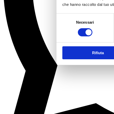
che hanno raccolto dal tuo uti
Selezione
Necessari
del
consenso
Rifiuta