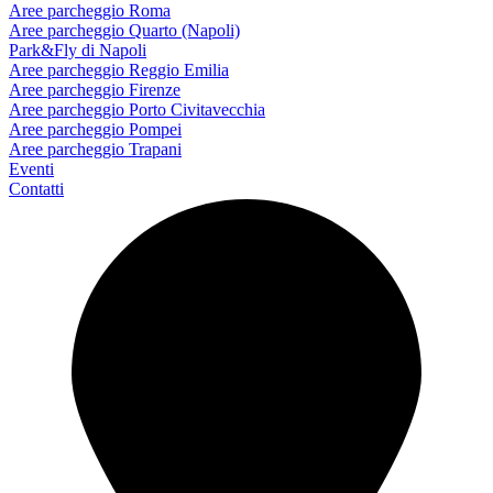
Aree parcheggio Roma
Aree parcheggio Quarto (Napoli)
Park&Fly di Napoli
Aree parcheggio Reggio Emilia
Aree parcheggio Firenze
Aree parcheggio Porto Civitavecchia
Aree parcheggio Pompei
Aree parcheggio Trapani
Eventi
Contatti