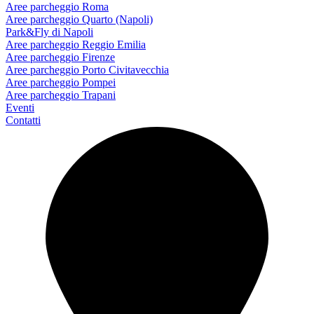
Aree parcheggio Roma
Aree parcheggio Quarto (Napoli)
Park&Fly di Napoli
Aree parcheggio Reggio Emilia
Aree parcheggio Firenze
Aree parcheggio Porto Civitavecchia
Aree parcheggio Pompei
Aree parcheggio Trapani
Eventi
Contatti