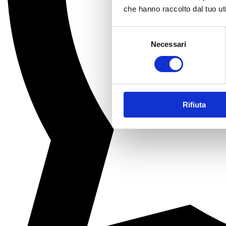
che hanno raccolto dal tuo uti
Selezione
Necessari
del
consenso
Rifiuta