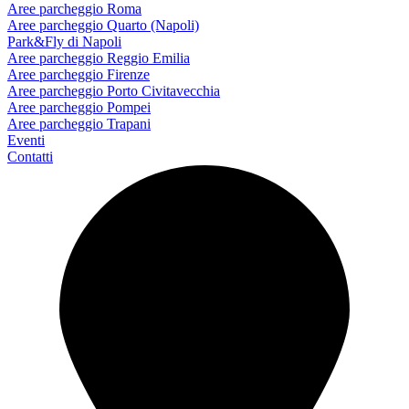
Aree parcheggio Roma
Aree parcheggio Quarto (Napoli)
Park&Fly di Napoli
Aree parcheggio Reggio Emilia
Aree parcheggio Firenze
Aree parcheggio Porto Civitavecchia
Aree parcheggio Pompei
Aree parcheggio Trapani
Eventi
Contatti